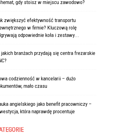
chemat, gdy stoisz w miejscu zawodowo?
ak zwiększyć efektywność transportu
ewnętrznego w firmie? Kluczową rolę
grywają odpowiednie koła i zestawy...
jakich branżach przydają się centra frezarskie
NC?
owa codzienność w kancelarii – dużo
okumentów, mało czasu
uka angielskiego jako benefit pracowniczy –
westycja, która naprawdę procentuje
ATEGORIE