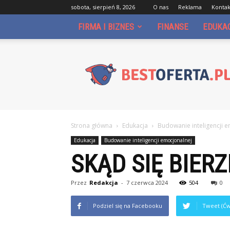
sobota, sierpień 8, 2026
O nas
Reklama
Kontak
FIRMA I BIZNES
FINANSE
EDUKA
Bestoferta.pl
Strona główna
Edukacja
Budowanie inteligencji 
Edukacja
Budowanie inteligencji emocjonalnej
SKĄD SIĘ BIERZ
Przez
Redakcja
-
7 czerwca 2024
504
0
Podziel się na Facebooku
Tweet (Ćw