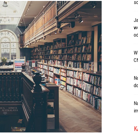
s
J
w
od
W 
C
N
d
Na
in
K