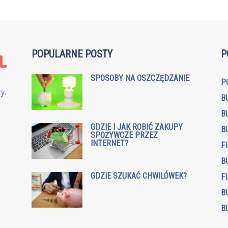
POPULARNE POSTY
P
SPOSOBY NA OSZCZĘDZANIE
P
y.
B
B
GDZIE I JAK ROBIĆ ZAKUPY
B
SPOŻYWCZE PRZEZ
INTERNET?
F
B
GDZIE SZUKAĆ CHWILÓWEK?
F
B
B