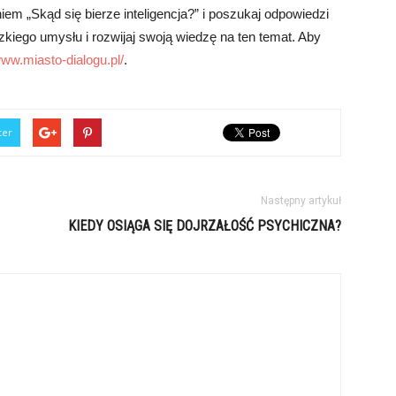
em „Skąd się bierze inteligencja?” i poszukaj odpowiedzi
dzkiego umysłu i rozwijaj swoją wiedzę na ten temat. Aby
www.miasto-dialogu.pl/
.
ter
Następny artykuł
KIEDY OSIĄGA SIĘ DOJRZAŁOŚĆ PSYCHICZNA?