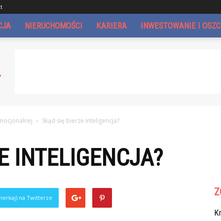
t
CJA
NIERUCHOMOŚCI
KARIERA
INWESTOWANIE I OSZ
emocjonalnej
Skąd się bierze inteligencja?
E INTELIGENCJA?
Z
ierkaj) na Twitterze
Kr