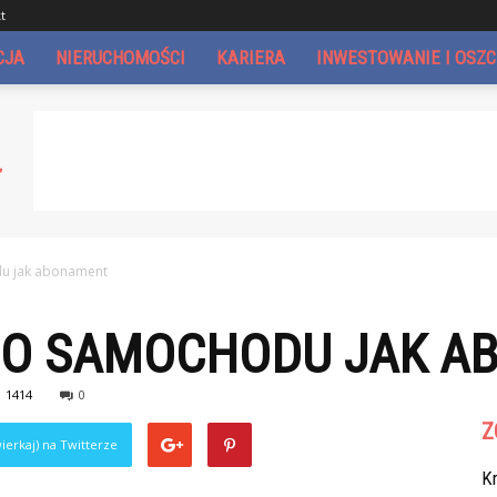
t
CJA
NIERUCHOMOŚCI
KARIERA
INWESTOWANIE I OSZ
u jak abonament
GO SAMOCHODU JAK A
1414
0
Z
ierkaj) na Twitterze
Kr