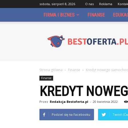
sobota, sierpień 8, 2026
O nas
Reklama
Kontak
FIRMA I BIZNES
FINANSE
EDUKA
Bestoferta.pl
Strona główna
Finanse
Kredyt nowego samochod
Finanse
KREDYT NOWE
Przez
Redakcja Bestoferta.pl
-
20 kwietnia 2022
Podziel się na Facebooku
Tweet (Ćw