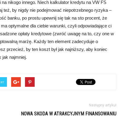
 i na nikogo innego. Niech kalkulator kredytu na VW FS
aj też, by nigdy nie podejmować niepotrzebnego ryzyka –
ość banku, po prostu upewnij się tak na sto procent, że
ma optymalne dla ciebie warunki, czyli odpowiadające ci
zesadzone opłaty kredytowe (zwróć uwagę na to, czy one w
ceptowalną marżę. Każdy ten element zadecyduje o
 przecież, by ten koszt był jak najniższy, aby koniec
jak najmniej.
ter
Następny artykuł
NOWA SKODA W ATRAKCYJNYM FINANSOWANIU