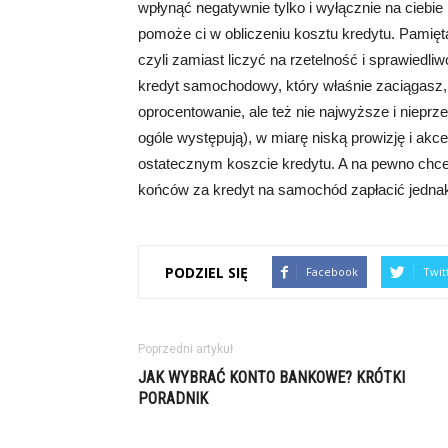
wpłynąć negatywnie tylko i wyłącznie na ciebie
pomoże ci w obliczeniu kosztu kredytu. Pamięt
czyli zamiast liczyć na rzetelność i sprawiedliw
kredyt samochodowy, który właśnie zaciągasz, 
oprocentowanie, ale też nie najwyższe i niepr
ogóle występują), w miarę niską prowizję i ak
ostatecznym koszcie kredytu. A na pewno chcesz
końców za kredyt na samochód zapłacić jednak 
PODZIEL SIĘ
Facebook
Twit
Poprzedni artykuł
JAK WYBRAĆ KONTO BANKOWE? KRÓTKI
PORADNIK