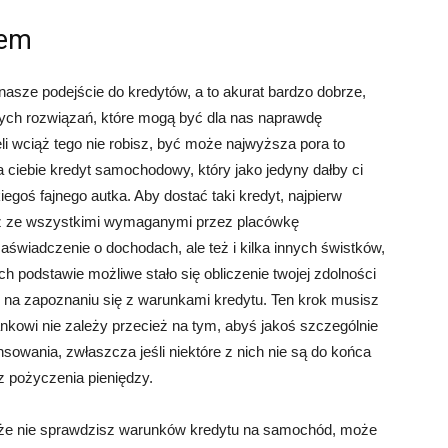
tem
nasze podejście do kredytów, a to akurat bardzo dobrze,
ych rozwiązań, które mogą być dla nas naprawdę
eli wciąż tego nie robisz, być może najwyższa pora to
dla ciebie kredyt samochodowy, który jako jedyny dałby ci
egoś fajnego autka. Aby dostać taki kredyt, najpierw
 z ze wszystkimi wymaganymi przez placówkę
aświadczenie o dochodach, ale też i kilka innych świstków,
h podstawie możliwe stało się obliczenie twojej zdolności
ż na zapoznaniu się z warunkami kredytu. Ten krok musisz
ankowi nie zależy przecież na tym, abyś jakoś szczególnie
owania, zwłaszcza jeśli niektóre z nich nie są do końca
 z pożyczenia pieniędzy.
o, że nie sprawdzisz warunków kredytu na samochód, może