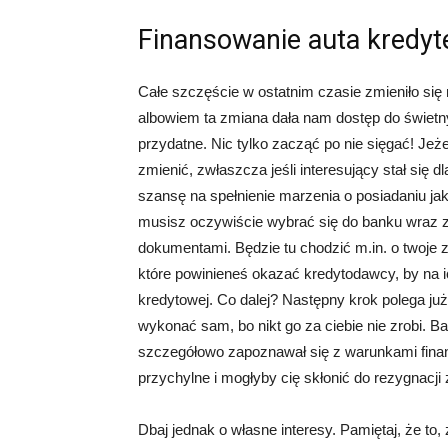
Finansowanie auta kredy
Całe szczęście w ostatnim czasie zmieniło się 
albowiem ta zmiana dała nam dostęp do świetn
przydatne. Nic tylko zacząć po nie sięgać! Jeż
zmienić, zwłaszcza jeśli interesujący stał się 
szansę na spełnienie marzenia o posiadaniu jaki
musisz oczywiście wybrać się do banku wraz
dokumentami. Będzie tu chodzić m.in. o twoje z
które powinieneś okazać kredytodawcy, by na ic
kredytowej. Co dalej? Następny krok polega ju
wykonać sam, bo nikt go za ciebie nie zrobi. B
szczegółowo zapoznawał się z warunkami finans
przychylne i mogłyby cię skłonić do rezygnacji
Dbaj jednak o własne interesy. Pamiętaj, że t