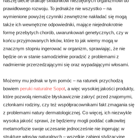
naszej diecie brakuje składników niezbędnych organizmowi do
prawidłowego rozwoju. To jednakże nie wszystko – na
wymienione powyżej czynniki zewnętrzne nakładać się mogą
także ich wewnętrzne odpowiedniki, mające niejednokrotnie
formę przebytych chorób, uwarunkowań genetycznych, czy w
końcu przyjmowanych leków, które to jak wiemy mogą w
znacznym stopniu ingerować w organizm, sprawiając, że nie
będzie on w stanie samodzielnie poradzić z problemami z
nadmiernie przerzedzającymi się oraz wypadającymi włosami.
Możemy mu jednak w tym pomóc – na ratunek przychodzą
bowiem
peruki naturalne Sopot
, a więc wysokiej jakości produkty,
które pozwolą niemalże błyskawicznie zakryć przed znajomymi,
członkami rodziny, czy też współpracownikami fakt zmagania się
z problemami natury dermatologicznej. Co więcej, ich niezwykle
wysoka jakość sprawi, że będziemy mogli poddać całkowitej
metamorfozie swoje uczesanie jednocześnie nie ingerując w
strukturę włosów naturalnych – wszelkie zabiegi stylizacyjne