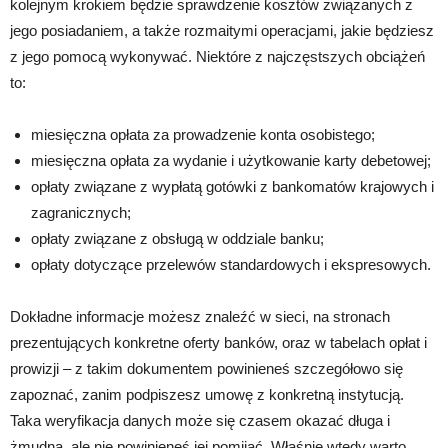
kolejnym krokiem będzie sprawdzenie kosztów związanych z
jego posiadaniem, a także rozmaitymi operacjami, jakie będziesz
z jego pomocą wykonywać. Niektóre z najczęstszych obciążeń
to:
miesięczna opłata za prowadzenie konta osobistego;
miesięczna opłata za wydanie i użytkowanie karty debetowej;
opłaty związane z wypłatą gotówki z bankomatów krajowych i
zagranicznych;
opłaty związane z obsługą w oddziale banku;
opłaty dotyczące przelewów standardowych i ekspresowych.
Dokładne informacje możesz znaleźć w sieci, na stronach
prezentujących konkretne oferty banków, oraz w tabelach opłat i
prowizji – z takim dokumentem powinieneś szczegółowo się
zapoznać, zanim podpiszesz umowę z konkretną instytucją.
Taka weryfikacja danych może się czasem okazać długa i
żmudna, ale nie powinieneś jej pomijać. Właśnie wtedy warto