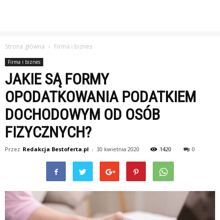
Strona główna
Firma i biznes
Firma i biznes
JAKIE SĄ FORMY
OPODATKOWANIA PODATKIEM
DOCHODOWYM OD OSÓB
FIZYCZNYCH?
Przez
Redakcja Bestoferta.pl
-
30 kwietnia 2020
1420
0