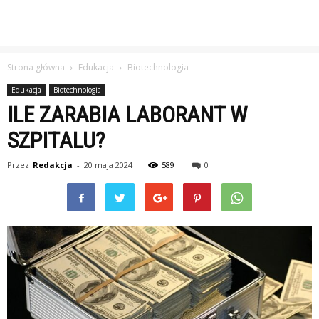
Strona główna
Edukacja
Biotechnologia
Edukacja
Biotechnologia
ILE ZARABIA LABORANT W
SZPITALU?
Przez
Redakcja
-
20 maja 2024
589
0