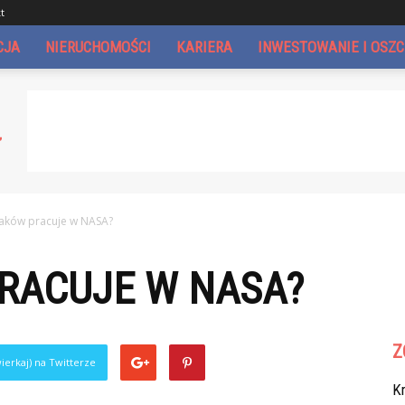
t
CJA
NIERUCHOMOŚCI
KARIERA
INWESTOWANIE I OSZ
laków pracuje w NASA?
PRACUJE W NASA?
Z
ierkaj) na Twitterze
Kr