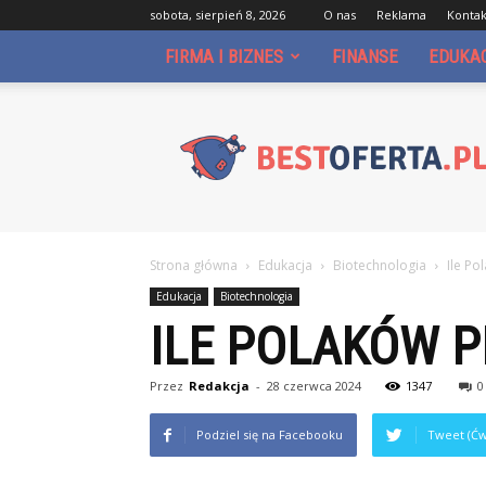
sobota, sierpień 8, 2026
O nas
Reklama
Kontak
FIRMA I BIZNES
FINANSE
EDUKA
Bestoferta.pl
Strona główna
Edukacja
Biotechnologia
Ile Po
Edukacja
Biotechnologia
ILE POLAKÓW 
Przez
Redakcja
-
28 czerwca 2024
1347
0
Podziel się na Facebooku
Tweet (Ćw