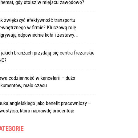
chemat, gdy stoisz w miejscu zawodowo?
ak zwiększyć efektywność transportu
ewnętrznego w firmie? Kluczową rolę
grywają odpowiednie koła i zestawy...
jakich branżach przydają się centra frezarskie
NC?
owa codzienność w kancelarii – dużo
okumentów, mało czasu
uka angielskiego jako benefit pracowniczy –
westycja, która naprawdę procentuje
ATEGORIE