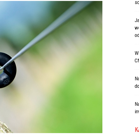
s
J
w
od
W 
C
N
d
Na
in
K