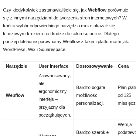
Czy kiedykolwiek zastanawialiście się, jak
Webflow
porównuje
się z innymi narzędziami do tworzenia stron internetowych? W
końcu wybór odpowiedniego narzędzia może okazać się
kluczowym krokiem na drodze do sukcesu online. Dlatego
poniżej dokładnie porównamy Webflow z takimi platformami jak:
WordPress, Wix i Squarespace.
Narzędzie
User Interface
Dostosowywanie
Cena
Zaawansowany,
ale
Bardzo bogate
Plan płat
ergonomiczny
Webflow
możliwości
od 12$
interfejs –
personalizacji.
miesięcz
przyjazny dla
początkujących.
Wersja
Bardzo szerokie
podstaw