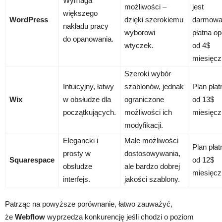
Wymaga
możliwości –
jest
większego
WordPress
dzięki szerokiemu
darmowa
nakładu pracy
wyborowi
płatna op
do opanowania.
wtyczek.
od 4$
miesięcz
Szeroki wybór
Intuicyjny, łatwy
szablonów, jednak
Plan płat
Wix
w obsłudze dla
ograniczone
od 13$
początkujących.
możliwości ich
miesięcz
modyfikacji.
Elegancki i
Małe możliwości
Plan płat
prosty w
dostosowywania,
Squarespace
od 12$
obsłudze
ale bardzo dobrej
miesięcz
interfejs.
jakości szablony.
Patrząc na powyższe porównanie, łatwo zauważyć,
że
Webflow
wyprzedza konkurencję jeśli chodzi o poziom