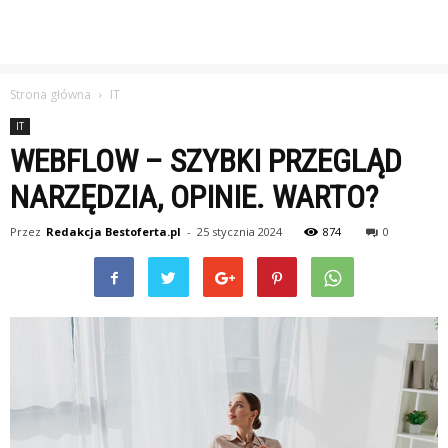
Strona główna
IT
IT
WEBFLOW – SZYBKI PRZEGLĄD
NARZĘDZIA, OPINIE. WARTO?
Przez
Redakcja Bestoferta.pl
-
25 stycznia 2024
874
0