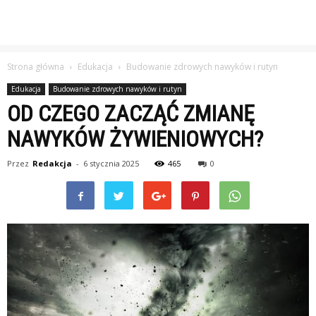
Strona główna
Edukacja
Budowanie zdrowych nawyków i rutyn
Edukacja
Budowanie zdrowych nawyków i rutyn
OD CZEGO ZACZĄĆ ZMIANĘ
NAWYKÓW ŻYWIENIOWYCH?
Przez
Redakcja
-
6 stycznia 2025
465
0