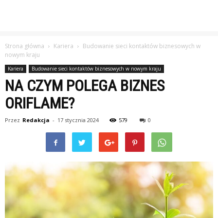
Strona główna
Kariera
Budowanie sieci kontaktów biznesowych w
nowym kraju
Kariera
Budowanie sieci kontaktów biznesowych w nowym kraju
NA CZYM POLEGA BIZNES
ORIFLAME?
Przez
Redakcja
-
17 stycznia 2024
579
0