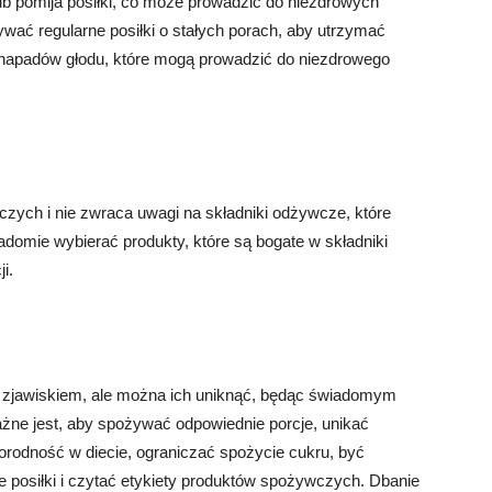
ub pomija posiłki, co może prowadzić do niezdrowych
ać regularne posiłki o stałych porach, aby utrzymać
napadów głodu, które mogą prowadzić do niezdrowego
czych i nie zwraca uwagi na składniki odżywcze, które
iadomie wybierać produkty, które są bogate w składniki
i.
m zjawiskiem, ale można ich uniknąć, będąc świadomym
ażne jest, aby spożywać odpowiednie porcje, unikać
orodność w diecie, ograniczać spożycie cukru, być
posiłki i czytać etykiety produktów spożywczych. Dbanie