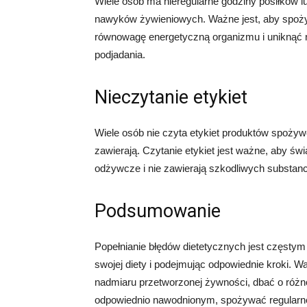
Wiele osób ma nieregularne godziny posiłków l
nawyków żywieniowych. Ważne jest, aby spożyw
równowagę energetyczną organizmu i uniknąć 
podjadania.
Nieczytanie etykiet
Wiele osób nie czyta etykiet produktów spożyw
zawierają. Czytanie etykiet jest ważne, aby św
odżywcze i nie zawierają szkodliwych substancj
Podsumowanie
Popełnianie błędów dietetycznych jest częsty
swojej diety i podejmując odpowiednie kroki. W
nadmiaru przetworzonej żywności, dbać o różn
odpowiednio nawodnionym, spożywać regularne 