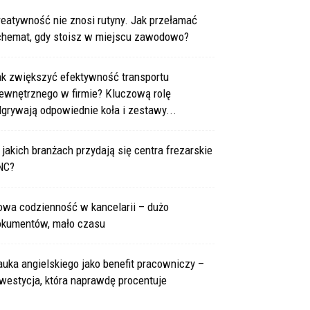
eatywność nie znosi rutyny. Jak przełamać
chemat, gdy stoisz w miejscu zawodowo?
ak zwiększyć efektywność transportu
ewnętrznego w firmie? Kluczową rolę
grywają odpowiednie koła i zestawy...
jakich branżach przydają się centra frezarskie
NC?
owa codzienność w kancelarii – dużo
okumentów, mało czasu
uka angielskiego jako benefit pracowniczy –
westycja, która naprawdę procentuje