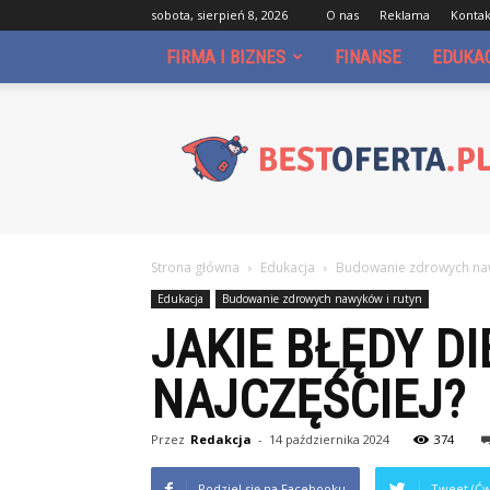
sobota, sierpień 8, 2026
O nas
Reklama
Kontak
FIRMA I BIZNES
FINANSE
EDUKA
Bestoferta.pl
Strona główna
Edukacja
Budowanie zdrowych naw
Edukacja
Budowanie zdrowych nawyków i rutyn
JAKIE BŁĘDY D
NAJCZĘŚCIEJ?
Przez
Redakcja
-
14 października 2024
374
Podziel się na Facebooku
Tweet (Ćw