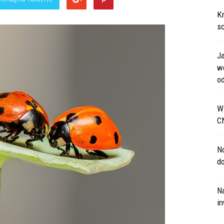
Kr
s
J
w
od
W 
C
N
d
Na
in