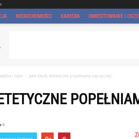
t
CJA
NIERUCHOMOŚCI
KARIERA
INWESTOWANIE I OSZ
yków i rutyn
Jakie błędy dietetyczne popełniamy najczęściej?
IETETYCZNE POPEŁNIA
0
Z
ierkaj) na Twitterze