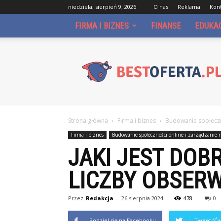
niedziela, sierpień 9, 2026
O nas
Reklama
Kon
FIRMA I BIZNES
FINANSE
EDUKA
Bestoferta.pl
Strona główna
Firma i biznes
Budowanie społeczno
Firma i biznes
Budowanie społeczności online i zarządzanie 
JAKI JEST DOB
LICZBY OBSER
Przez
Redakcja
-
26 sierpnia 2024
478
0
Podziel się na Facebooku
Tweet (Ćw