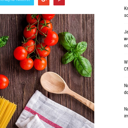
Kr
s
J
w
od
W 
C
N
d
Na
in