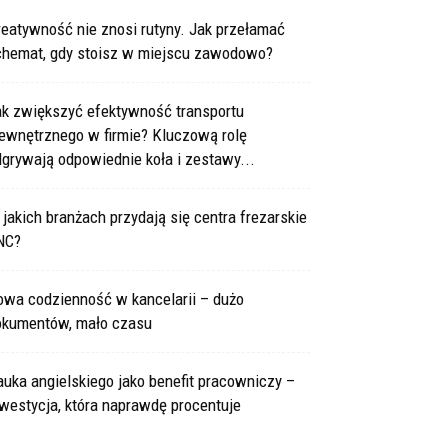
eatywność nie znosi rutyny. Jak przełamać
chemat, gdy stoisz w miejscu zawodowo?
ak zwiększyć efektywność transportu
ewnętrznego w firmie? Kluczową rolę
grywają odpowiednie koła i zestawy...
jakich branżach przydają się centra frezarskie
NC?
owa codzienność w kancelarii – dużo
okumentów, mało czasu
uka angielskiego jako benefit pracowniczy –
westycja, która naprawdę procentuje