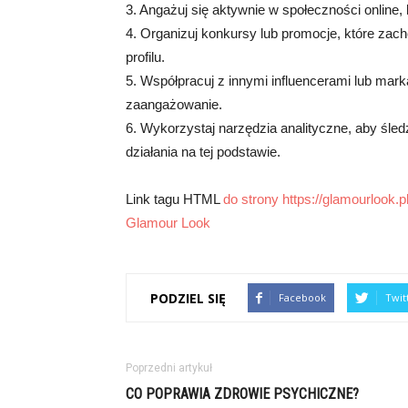
3. Angażuj się aktywnie w społeczności online,
4. Organizuj konkursy lub promocje, które zac
profilu.
5. Współpracuj z innymi influencerami lub mark
zaangażowanie.
6. Wykorzystaj narzędzia analityczne, aby śledzić
działania na tej podstawie.
Link tagu HTML
do strony https://glamourlook.pl
Glamour Look
PODZIEL SIĘ
Facebook
Twit
Poprzedni artykuł
CO POPRAWIA ZDROWIE PSYCHICZNE?