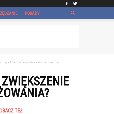
CZĘDZANIE
PORADY
e liczby obserwatorów lub zaangażowania?
 ZWIĘKSZENIE
ŻOWANIA?
OBACZ TEŻ