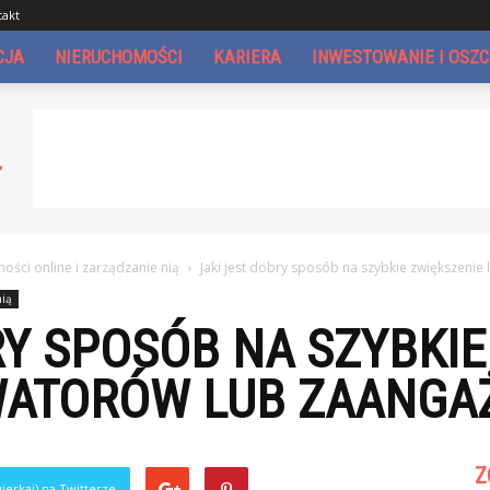
takt
CJA
NIERUCHOMOŚCI
KARIERA
INWESTOWANIE I OSZ
ści online i zarządzanie nią
Jaki jest dobry sposób na szybkie zwiększeni
nią
RY SPOSÓB NA SZYBKIE
WATORÓW LUB ZAANGA
Z
ierkaj) na Twitterze