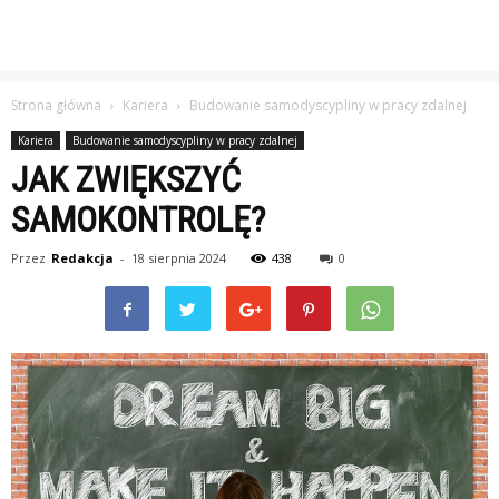
Strona główna
Kariera
Budowanie samodyscypliny w pracy zdalnej
Kariera
Budowanie samodyscypliny w pracy zdalnej
JAK ZWIĘKSZYĆ
SAMOKONTROLĘ?
Przez
Redakcja
-
18 sierpnia 2024
438
0