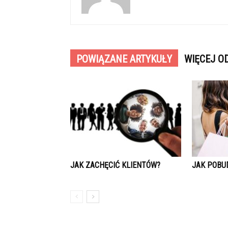
POWIĄZANE ARTYKUŁY
WIĘCEJ O
JAK ZACHĘCIĆ KLIENTÓW?
JAK POBU