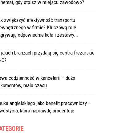
chemat, gdy stoisz w miejscu zawodowo?
ak zwiększyć efektywność transportu
ewnętrznego w firmie? Kluczową rolę
grywają odpowiednie koła i zestawy...
jakich branżach przydają się centra frezarskie
NC?
owa codzienność w kancelarii – dużo
okumentów, mało czasu
uka angielskiego jako benefit pracowniczy –
westycja, która naprawdę procentuje
ATEGORIE