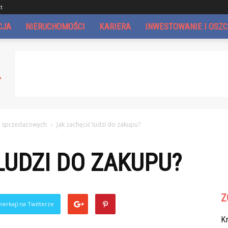
t
CJA
NIERUCHOMOŚCI
KARIERA
INWESTOWANIE I OSZ
i sprzedażowych
Jak zachęcić ludzi do zakupu?
LUDZI DO ZAKUPU?
Z
ierkaj) na Twitterze
Kr