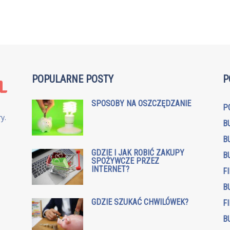
POPULARNE POSTY
P
SPOSOBY NA OSZCZĘDZANIE
P
y.
B
B
GDZIE I JAK ROBIĆ ZAKUPY
B
SPOŻYWCZE PRZEZ
INTERNET?
F
B
GDZIE SZUKAĆ CHWILÓWEK?
F
B