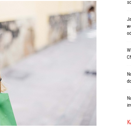
s
J
w
od
W 
C
N
d
Na
in
K