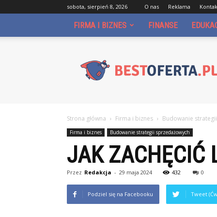
sobota, sierpień 8, 2026
O nas
Reklama
Kontak
FIRMA I BIZNES
FINANSE
EDUKA
Bestoferta.pl
Strona główna
Firma i biznes
Budowanie strategi
Firma i biznes
Budowanie strategii sprzedażowych
JAK ZACHĘCIĆ 
Przez
Redakcja
-
29 maja 2024
432
0
Podziel się na Facebooku
Tweet (Ćw