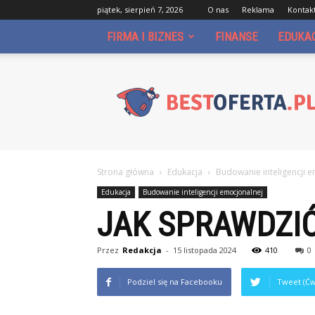
piątek, sierpień 7, 2026
O nas
Reklama
Kontak
FIRMA I BIZNES
FINANSE
EDUKA
Bestoferta.pl
Strona główna
Edukacja
Budowanie inteligencji 
Edukacja
Budowanie inteligencji emocjonalnej
JAK SPRAWDZIĆ
Przez
Redakcja
-
15 listopada 2024
410
0
Podziel się na Facebooku
Tweet (Ćw