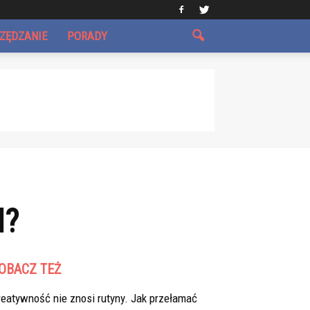
CZĘDZANIE
PORADY
I?
OBACZ TEŻ
eatywność nie znosi rutyny. Jak przełamać