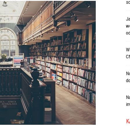
s
J
w
od
W 
C
N
d
Na
in
K