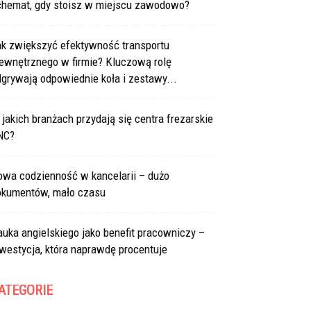
chemat, gdy stoisz w miejscu zawodowo?
ak zwiększyć efektywność transportu
ewnętrznego w firmie? Kluczową rolę
grywają odpowiednie koła i zestawy...
jakich branżach przydają się centra frezarskie
NC?
owa codzienność w kancelarii – dużo
okumentów, mało czasu
uka angielskiego jako benefit pracowniczy –
westycja, która naprawdę procentuje
ATEGORIE