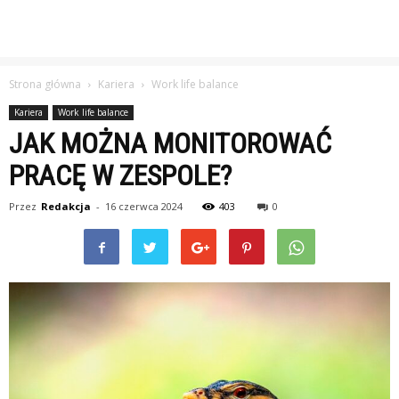
Strona główna
Kariera
Work life balance
Kariera
Work life balance
JAK MOŻNA MONITOROWAĆ
PRACĘ W ZESPOLE?
Przez
Redakcja
-
16 czerwca 2024
403
0