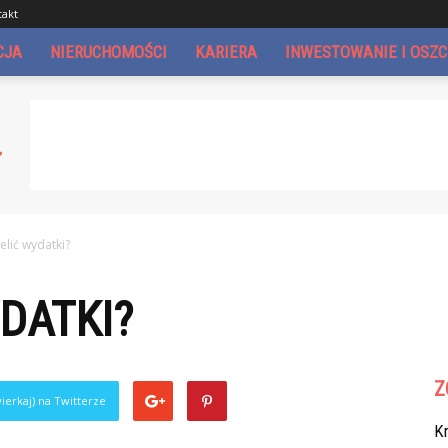
takt
CJA
NIERUCHOMOŚCI
KARIERA
INWESTOWANIE I OSZ
ielić wydatki?
YDATKI?
Z
ierkaj) na Twitterze
Kr