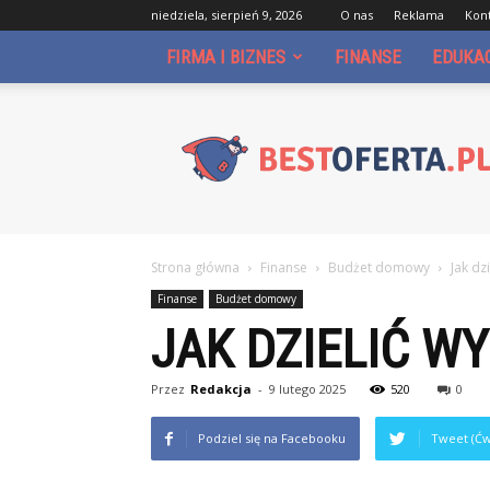
niedziela, sierpień 9, 2026
O nas
Reklama
Kon
FIRMA I BIZNES
FINANSE
EDUKA
Bestoferta.pl
Strona główna
Finanse
Budżet domowy
Jak dz
Finanse
Budżet domowy
JAK DZIELIĆ W
Przez
Redakcja
-
9 lutego 2025
520
0
Podziel się na Facebooku
Tweet (Ćw