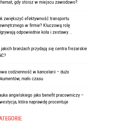
chemat, gdy stoisz w miejscu zawodowo?
ak zwiększyć efektywność transportu
ewnętrznego w firmie? Kluczową rolę
grywają odpowiednie koła i zestawy...
jakich branżach przydają się centra frezarskie
NC?
owa codzienność w kancelarii – dużo
okumentów, mało czasu
uka angielskiego jako benefit pracowniczy –
westycja, która naprawdę procentuje
ATEGORIE