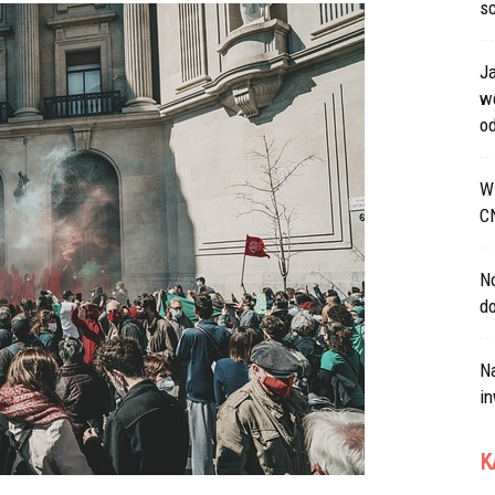
s
J
w
od
W 
C
N
d
Na
in
K