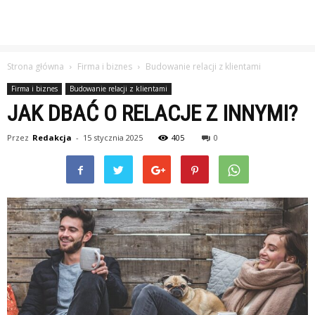
Strona główna
Firma i biznes
Budowanie relacji z klientami
Firma i biznes
Budowanie relacji z klientami
JAK DBAĆ O RELACJE Z INNYMI?
Przez
Redakcja
-
15 stycznia 2025
405
0