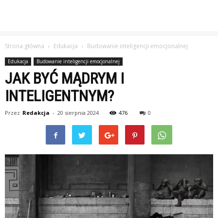
Strona główna
Edukacja
Budowanie inteligencji emocjonalnej
Edukacja
Budowanie inteligencji emocjonalnej
JAK BYĆ MĄDRYM I
INTELIGENTNYM?
Przez
Redakcja
-
20 sierpnia 2024
476
0