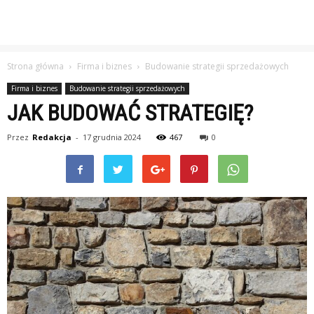
Strona główna
Firma i biznes
Budowanie strategii sprzedażowych
Firma i biznes
Budowanie strategii sprzedażowych
JAK BUDOWAĆ STRATEGIĘ?
Przez
Redakcja
-
17 grudnia 2024
467
0