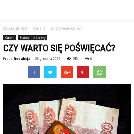
Strona główna
Kariera
Budowanie kariery
Kariera
Budowanie kariery
CZY WARTO SIĘ POŚWIĘCAĆ?
Przez
Redakcja
-
23 grudnia 2024
450
0