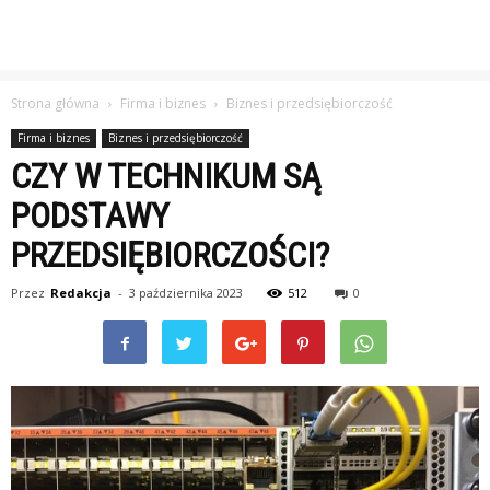
Strona główna
Firma i biznes
Biznes i przedsiębiorczość
Firma i biznes
Biznes i przedsiębiorczość
CZY W TECHNIKUM SĄ
PODSTAWY
PRZEDSIĘBIORCZOŚCI?
Przez
Redakcja
-
3 października 2023
512
0