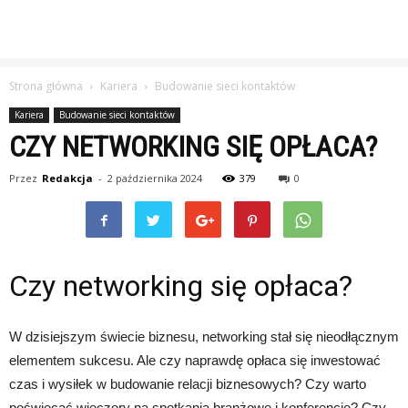
Strona główna
Kariera
Budowanie sieci kontaktów
Kariera
Budowanie sieci kontaktów
CZY NETWORKING SIĘ OPŁACA?
Przez
Redakcja
-
2 października 2024
379
0
Czy networking się opłaca?
W dzisiejszym świecie biznesu, networking stał się nieodłącznym
elementem sukcesu. Ale czy naprawdę opłaca się inwestować
czas i wysiłek w budowanie relacji biznesowych? Czy warto
poświęcać wieczory na spotkania branżowe i konferencje? Czy