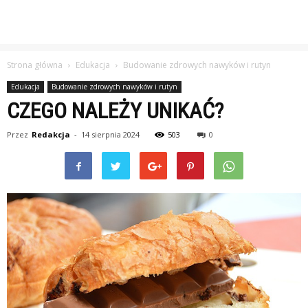
Strona główna
Edukacja
Budowanie zdrowych nawyków i rutyn
Edukacja
Budowanie zdrowych nawyków i rutyn
CZEGO NALEŻY UNIKAĆ?
Przez
Redakcja
-
14 sierpnia 2024
503
0