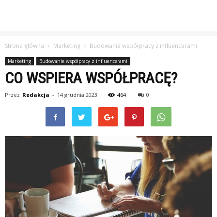
Strona główna
Marketing
Budowanie współpracy z influencerami
Marketing
Budowanie współpracy z influencerami
CO WSPIERA WSPÓŁPRACĘ?
Przez
Redakcja
-
14 grudnia 2023
464
0