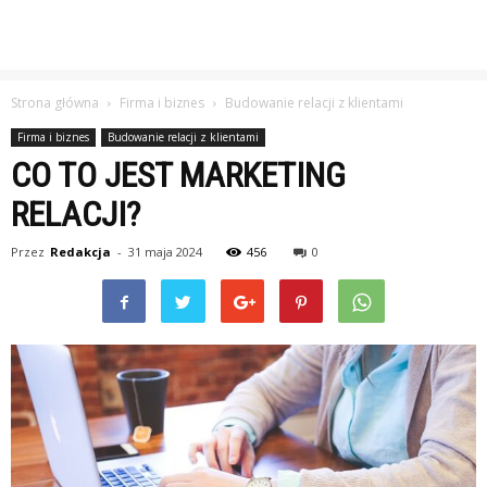
Strona główna
Firma i biznes
Budowanie relacji z klientami
Firma i biznes
Budowanie relacji z klientami
CO TO JEST MARKETING
RELACJI?
Przez
Redakcja
-
31 maja 2024
456
0