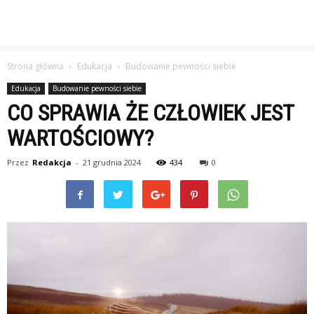
Strona główna
Edukacja
Budowanie pewności siebie
Edukacja
Budowanie pewności siebie
CO SPRAWIA ŻE CZŁOWIEK JEST
WARTOŚCIOWY?
Przez
Redakcja
-
21 grudnia 2024
434
0