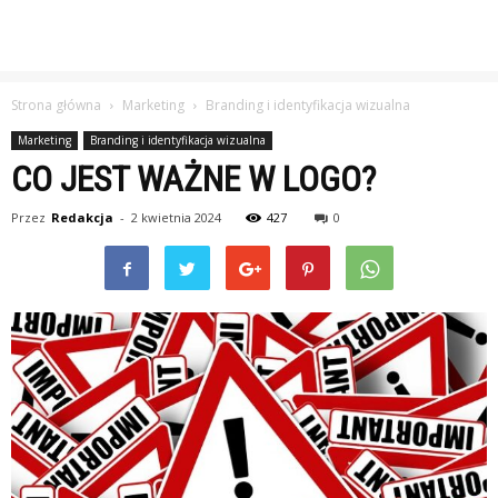
Strona główna
Marketing
Branding i identyfikacja wizualna
Marketing
Branding i identyfikacja wizualna
CO JEST WAŻNE W LOGO?
Przez
Redakcja
-
2 kwietnia 2024
427
0