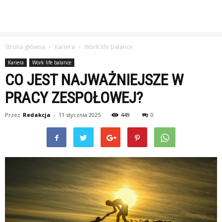
Strona główna
Kariera
Work life balance
Kariera
Work life balance
CO JEST NAJWAŻNIEJSZE W
PRACY ZESPOŁOWEJ?
Przez
Redakcja
-
11 stycznia 2025
449
0