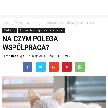
Strona główna
Marketing
Budowanie współpracy z influencerami
Marketing
Budowanie współpracy z influencerami
NA CZYM POLEGA
WSPÓŁPRACA?
Przez
Redakcja
-
28 maja 2024
431
0