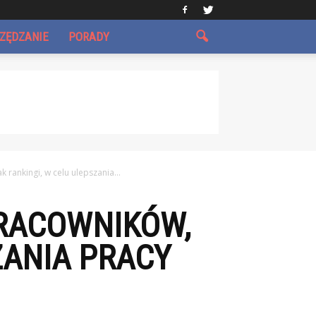
CZĘDZANIE
PORADY
 rankingi, w celu ulepszania...
PRACOWNIKÓW,
ZANIA PRACY