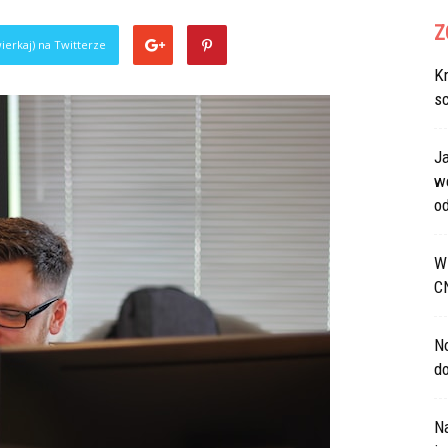
Z
ierkaj) na Twitterze
Kr
s
J
w
od
W 
C
N
d
Na