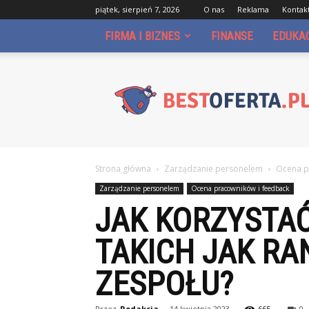
piątek, sierpień 7, 2026
O nas
Reklama
Kontak
FIRMA I BIZNES
FINANSE
EDUKA
Bestoferta.pl
Strona główna
Zarządzanie personelem
Ocena p
Zarządzanie personelem
Ocena pracowników i feedback
JAK KORZYSTA
TAKICH JAK RA
ZESPOŁU?
Przez
Redakcja
-
14 kwietnia 2023
665
0