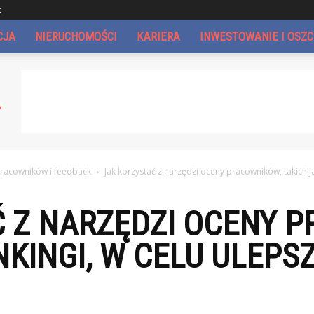
t
CJA
NIERUCHOMOŚCI
KARIERA
INWESTOWANIE I OSZ
racowników i feedback
Jak korzystać z narzędzi oceny pracowników, takich jak
Ć Z NARZĘDZI OCENY 
NKINGI, W CELU ULEPS