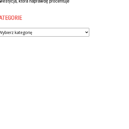
westycja, która naprawdę procentuje
ATEGORIE
tegorie