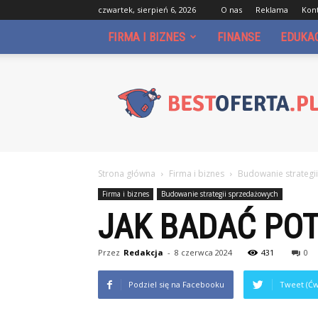
czwartek, sierpień 6, 2026
O nas
Reklama
Kon
FIRMA I BIZNES
FINANSE
EDUKA
Bestoferta.pl
Strona główna
Firma i biznes
Budowanie strategi
Firma i biznes
Budowanie strategii sprzedażowych
JAK BADAĆ PO
Przez
Redakcja
-
8 czerwca 2024
431
0
Podziel się na Facebooku
Tweet (Ćw