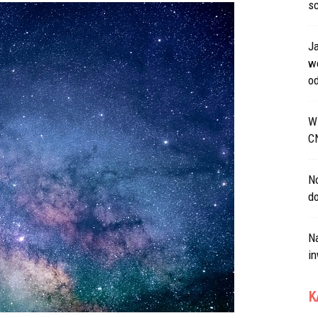
s
J
w
od
W 
C
N
d
Na
in
K