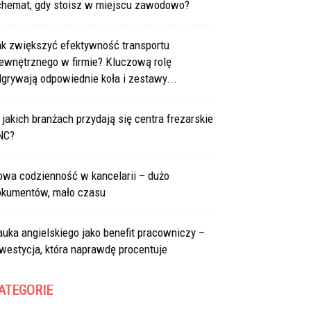
chemat, gdy stoisz w miejscu zawodowo?
ak zwiększyć efektywność transportu
ewnętrznego w firmie? Kluczową rolę
grywają odpowiednie koła i zestawy...
jakich branżach przydają się centra frezarskie
NC?
owa codzienność w kancelarii – dużo
okumentów, mało czasu
uka angielskiego jako benefit pracowniczy –
westycja, która naprawdę procentuje
ATEGORIE