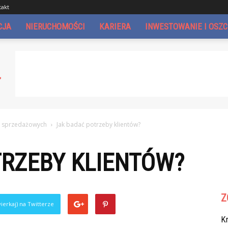
takt
CJA
NIERUCHOMOŚCI
KARIERA
INWESTOWANIE I OSZ
i sprzedażowych
Jak badać potrzeby klientów?
TRZEBY KLIENTÓW?
Z
ierkaj) na Twitterze
Kr