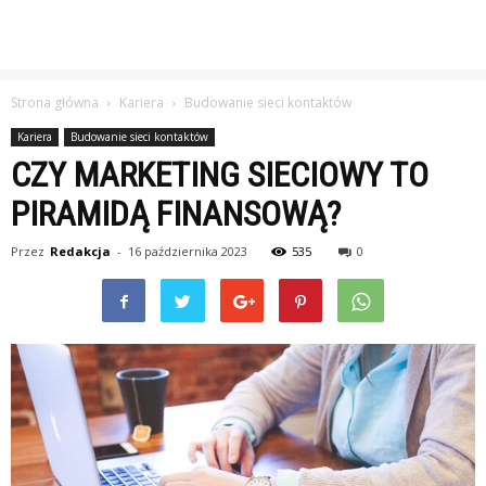
Strona główna
Kariera
Budowanie sieci kontaktów
Kariera
Budowanie sieci kontaktów
CZY MARKETING SIECIOWY TO
PIRAMIDĄ FINANSOWĄ?
Przez
Redakcja
-
16 października 2023
535
0